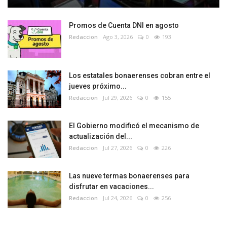
Promos de Cuenta DNI en agosto
Redaccion
Ago 3, 2026
0
193
Los estatales bonaerenses cobran entre el
jueves próximo...
Redaccion
Jul 29, 2026
0
155
El Gobierno modificó el mecanismo de
actualización del...
Redaccion
Jul 27, 2026
0
226
Las nueve termas bonaerenses para
disfrutar en vacaciones...
Redaccion
Jul 24, 2026
0
256