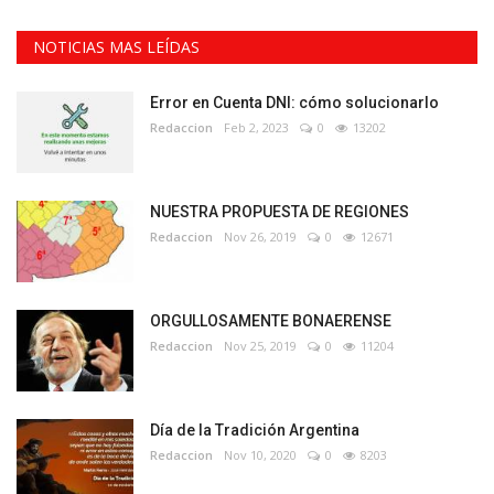
NOTICIAS MAS LEÍDAS
Error en Cuenta DNI: cómo solucionarlo
Redaccion
Feb 2, 2023
0
13202
NUESTRA PROPUESTA DE REGIONES
Redaccion
Nov 26, 2019
0
12671
ORGULLOSAMENTE BONAERENSE
Redaccion
Nov 25, 2019
0
11204
Día de la Tradición Argentina
Redaccion
Nov 10, 2020
0
8203