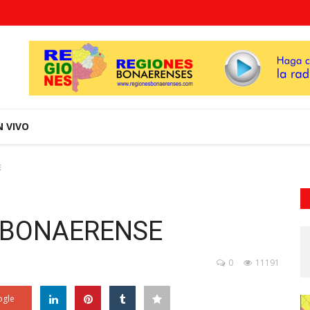
N VIVO
E
 BONAERENSE
0
11191
gle