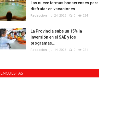
Las nueve termas bonaerenses para
disfrutar en vacaciones...
Redaccion
Jul 24, 2026
0
234
La Provincia sube un 15% la
inversión en el SAE y los
programas...
Redaccion
Jul 14, 2026
0
221
ENCUESTAS