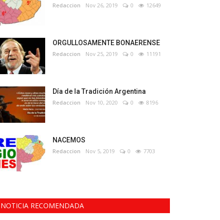
Redaccion
Nov 26, 2019
0
12649
ORGULLOSAMENTE BONAERENSE
Redaccion
Nov 25, 2019
0
11191
Día de la Tradición Argentina
Redaccion
Nov 10, 2020
0
8196
NACEMOS
Redaccion
Nov 5, 2019
0
7703
NOTICIA RECOMENDADA