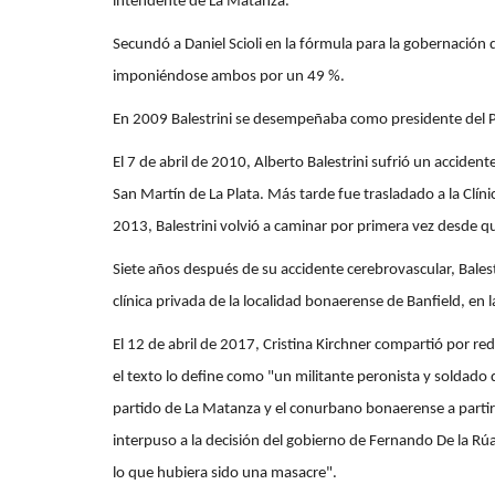
intendente de La Matanza.​
Secundó a Daniel Scioli en la fórmula para la gobernación 
imponiéndose ambos por un 49 %.
En 2009 Balestrini se desempeñaba como presidente del Part
El 7 de abril de 2010, Alberto Balestrini sufrió un accident
San Martín de La Plata. Más tarde fue trasladado a la Clín
2013, Balestrini volvió a caminar por primera vez desde que
Siete años después de su accidente cerebrovascular, Balestr
clínica privada de la localidad bonaerense de Banfield, en
El 12 de abril de 2017, Cristina Kirchner compartió por r
el texto lo define como "un militante peronista y soldado 
partido de La Matanza y el conurbano bonaerense a partir
interpuso a la decisión del gobierno de Fernando De la Rúa
lo que hubiera sido una masacre".