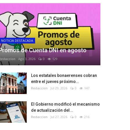
NOTICIA DESTACADA
Promos de Cuenta DNI en agosto
Redaccion
Ago 3, 2026
0
129
Los estatales bonaerenses cobran
entre el jueves próximo...
Redaccion
Jul 29, 2026
0
147
El Gobierno modificó el mecanismo
de actualización del...
Redaccion
Jul 27, 2026
0
216