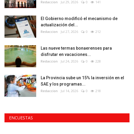
Redaccion
Jul 29, 2026
0
141
El Gobierno modificó el mecanismo de
actualización del...
Redaccion
Jul 27, 2026
0
212
Las nueve termas bonaerenses para
disfrutar en vacaciones...
Redaccion
Jul 24, 2026
0
228
La Provincia sube un 15% la inversión en el
SAE y los programas...
Redaccion
Jul 14, 2026
0
218
ENCUESTAS