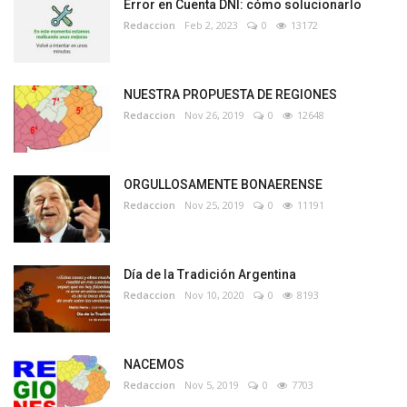
Error en Cuenta DNI: cómo solucionarlo
Redaccion
Feb 2, 2023
0
13172
NUESTRA PROPUESTA DE REGIONES
Redaccion
Nov 26, 2019
0
12648
ORGULLOSAMENTE BONAERENSE
Redaccion
Nov 25, 2019
0
11191
Día de la Tradición Argentina
Redaccion
Nov 10, 2020
0
8193
NACEMOS
Redaccion
Nov 5, 2019
0
7703