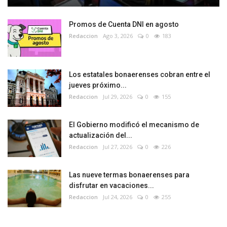
Promos de Cuenta DNI en agosto
Redaccion
Ago 3, 2026
0
183
Los estatales bonaerenses cobran entre el
jueves próximo...
Redaccion
Jul 29, 2026
0
155
El Gobierno modificó el mecanismo de
actualización del...
Redaccion
Jul 27, 2026
0
226
Las nueve termas bonaerenses para
disfrutar en vacaciones...
Redaccion
Jul 24, 2026
0
255