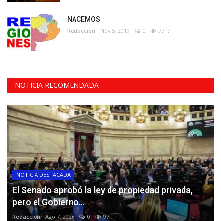
NACEMOS
Redaccion
Nov 5, 2019
0
7717
NOTICIA RECOMENDADA
NOTICIA DESTACADA
El Senado aprobó la ley de propiedad privada,
pero el Gobierno...
Redaccion
Ago 7, 2026
0
97