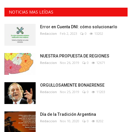
NOTICIAS MAS LEÍDAS
Error en Cuenta DNI: cómo solucionarlo
Redaccion
Feb 2, 2023
0
13202
NUESTRA PROPUESTA DE REGIONES
Redaccion
Nov 26, 2019
0
12671
ORGULLOSAMENTE BONAERENSE
Redaccion
Nov 25, 2019
0
11203
Día de la Tradición Argentina
Redaccion
Nov 10, 2020
0
8202