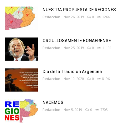
NUESTRA PROPUESTA DE REGIONES
Redaccion
Nov 26, 2019
0
12649
ORGULLOSAMENTE BONAERENSE
Redaccion
Nov 25, 2019
0
11191
Día de la Tradición Argentina
Redaccion
Nov 10, 2020
0
8196
NACEMOS
Redaccion
Nov 5, 2019
0
7703