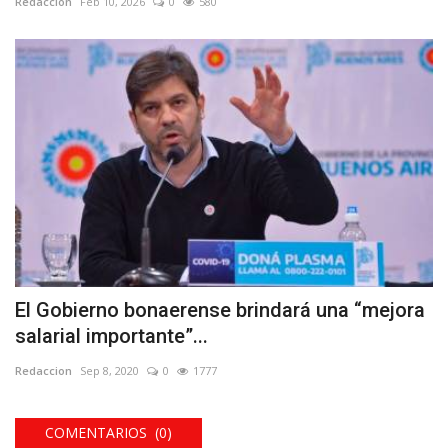
Redaccion
Feb 10, 2026
0
580
El Gobierno bonaerense brindará una “mejora
salarial importante”...
Redaccion
Sep 8, 2020
0
1777
COMENTARIOS (0)