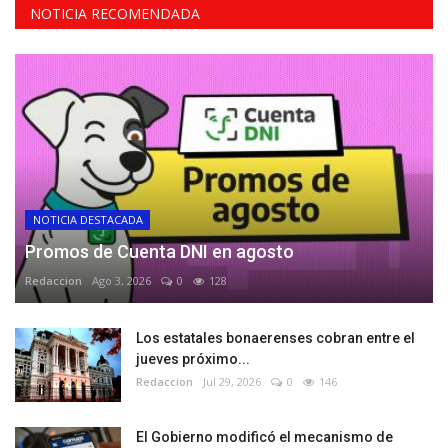
NOTICIA RECOMENDADA
NOTICIA DESTACADA
Promos de Cuenta DNI en agosto
Redaccion
Ago 3, 2026
0
128
Los estatales bonaerenses cobran entre el
jueves próximo...
Redaccion
Jul 29, 2026
0
146
El Gobierno modificó el mecanismo de