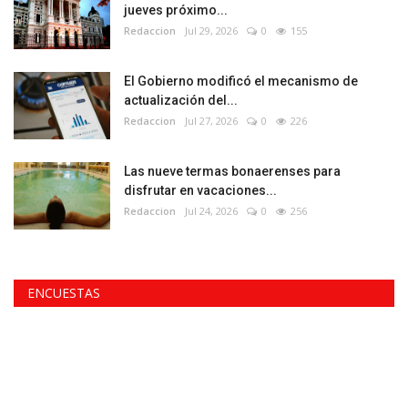
jueves próximo...
Redaccion
Jul 29, 2026
0
155
El Gobierno modificó el mecanismo de
actualización del...
Redaccion
Jul 27, 2026
0
226
Las nueve termas bonaerenses para
disfrutar en vacaciones...
Redaccion
Jul 24, 2026
0
256
ENCUESTAS