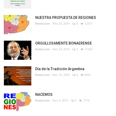
NUESTRA PROPUESTA DE REGIONES
Redaccion
Nov 26, 2019
0
12671
ORGULLOSAMENTE BONAERENSE
Redaccion
Nov 25, 2019
0
11203
Día de la Tradición Argentina
Redaccion
Nov 10, 2020
0
8202
NACEMOS
Redaccion
Nov 5, 2019
0
7716