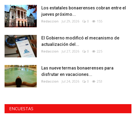
Los estatales bonaerenses cobran entre el
jueves próximo...
Redaccion
Jul 29, 2026
0
155
El Gobierno modificó el mecanismo de
actualización del...
Redaccion
Jul 27, 2026
0
225
Las nueve termas bonaerenses para
disfrutar en vacaciones...
Redaccion
Jul 24, 2026
0
253
ENCUESTAS