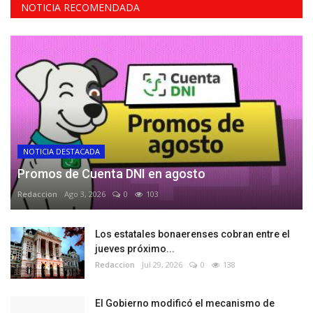
NOTICIA RECOMENDADA
NOTICIA DESTACADA
Promos de Cuenta DNI en agosto
Redaccion
Ago 3, 2026
0
103
Los estatales bonaerenses cobran entre el
jueves próximo...
Redaccion
Jul 29, 2026
0
138
El Gobierno modificó el mecanismo de