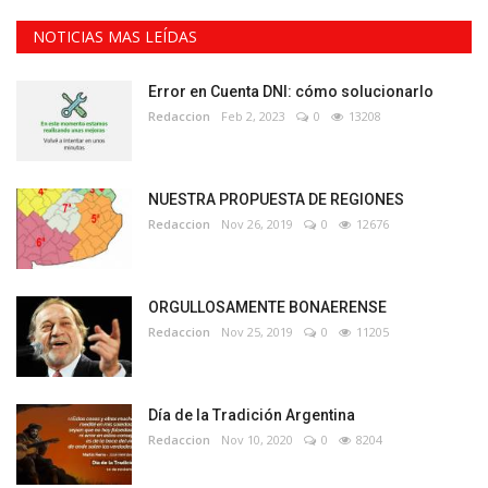
NOTICIAS MAS LEÍDAS
Error en Cuenta DNI: cómo solucionarlo
Redaccion
Feb 2, 2023
0
13208
NUESTRA PROPUESTA DE REGIONES
Redaccion
Nov 26, 2019
0
12676
ORGULLOSAMENTE BONAERENSE
Redaccion
Nov 25, 2019
0
11205
Día de la Tradición Argentina
Redaccion
Nov 10, 2020
0
8204