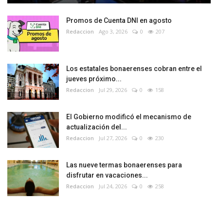
Promos de Cuenta DNI en agosto
Redaccion
Ago 3, 2026
0
207
Los estatales bonaerenses cobran entre el
jueves próximo...
Redaccion
Jul 29, 2026
0
158
El Gobierno modificó el mecanismo de
actualización del...
Redaccion
Jul 27, 2026
0
230
Las nueve termas bonaerenses para
disfrutar en vacaciones...
Redaccion
Jul 24, 2026
0
258